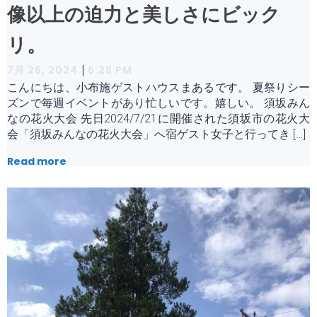
像以上の迫力と美しさにビック
リ。
|
7月 26, 2024
6:28 PM
こんにちは、小布施ゲストハウスまあるです。 夏祭りシー
ズンで毎週イベントがあり忙しいです。嬉しい。 須坂みん
なの花火大会 先日2024/7/21に開催された須坂市の花火大
会「須坂みんなの花火大会」へ宿ゲスト女子と行ってき […]
Read more